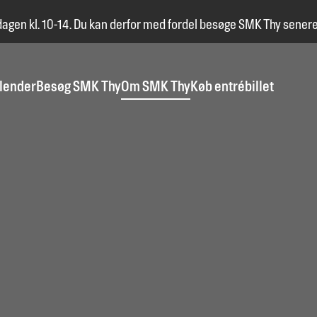
dagen kl. 10-14. Du kan derfor med fordel besøge SMK Thy senere
lender
Besøg SMK Thy
Om SMK Thy
Køb entrébillet