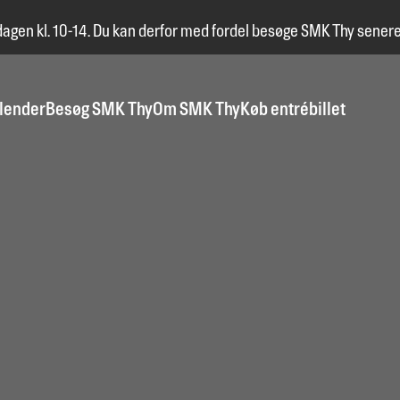
dagen kl. 10-14. Du kan derfor med fordel besøge SMK Thy senere
lender
Besøg SMK Thy
Om SMK Thy
Køb entrébillet