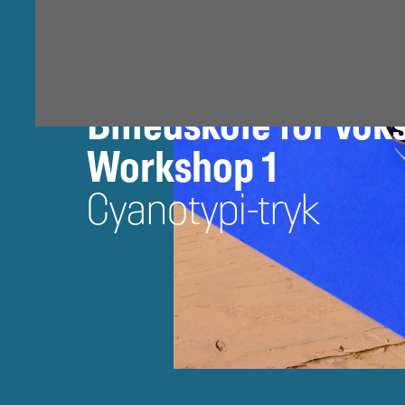
Billedskole for vok
Workshop 1
Cyanotypi-tryk