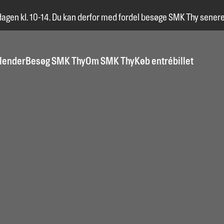
dagen kl. 10-14. Du kan derfor med fordel besøge SMK Thy senere
lender
Besøg SMK Thy
Om SMK Thy
Køb entrébillet