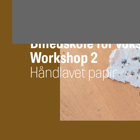
Billedskole for vok
Workshop 2
Håndlavet papir