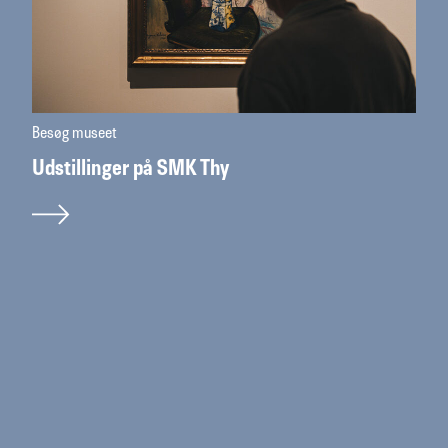
Besøg museet
Udstillinger på SMK Thy