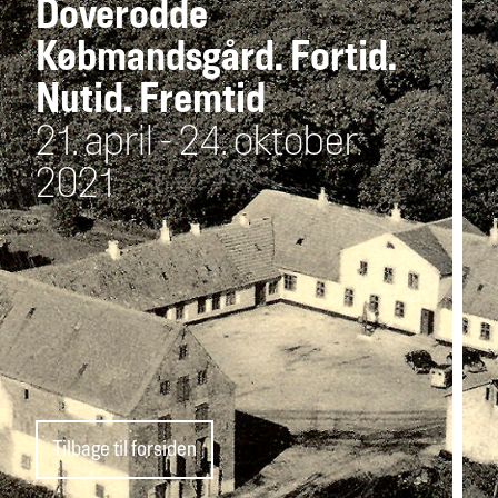
Doverodde
Købmandsgård. Fortid.
Nutid. Fremtid
21. april - 24. oktober
2021
Tilbage til forsiden