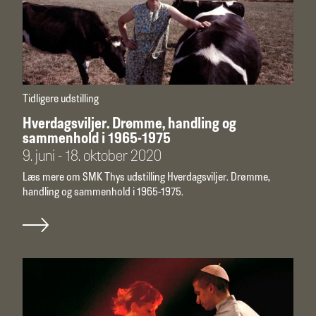
Tidligere udstilling
Hverdagsviljer. Drømme, handling og
sammenhold i 1965-1975
9. juni - 18. oktober 2020
Læs mere om SMK Thys udstilling Hverdagsviljer. Drømme,
handling og sammenhold i 1965-1975.