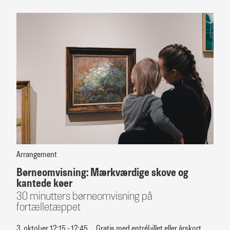
Arrangement
Børneomvisning: Mærkværdige skove og
kantede køer
30 minutters børneomvisning på
fortælletæppet
3. oktober 12:15 - 12:45
Gratis med entrébillet eller årskort